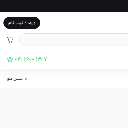
ورود / ثبت نام
021 6600 1307
بستن منو