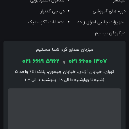
میکسر
هدفون استودیویی
دوره های آموزشی
دی جی کنترلر
تجهیزات جانبی اجرای زنده
متعلقات آکوستیک
میکروفن بیسیم
میزبان صدای گرم شما هستیم
021 6619 5962
021 6600 1307
و
تهران، خیابان آزادی، خیابان جیحون، پلاک 651 واحد 5
(شنبه تا چهارشنبه 10 الی 18 - پنجشنبه 10 الی 13)