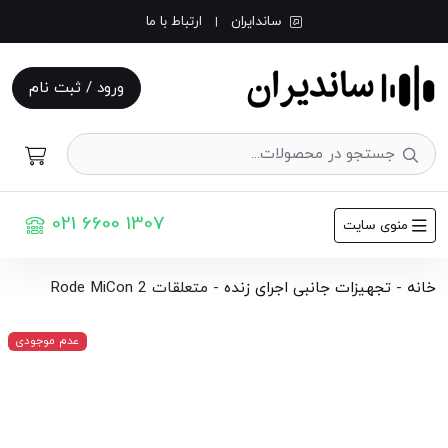
ساندایران
ارتباط با ما
|
ورود / ثبت نام
021 6600 1307
منوی سایت
خانه
-
تجهیزات جانبی اجرای زنده
-
متعلقات Rode MiCon 2
عدم موجودی