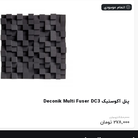
اتمام موجودی
پنل آکوستیک Deconik Multi Fuser DC3
280,000
تومان
278,000
تومان
قیمت
قیمت
اصلی: