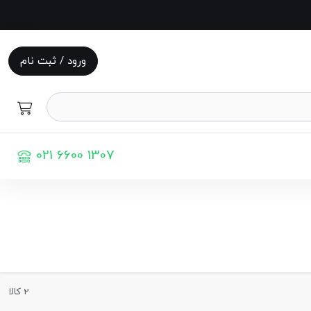
ورود / ثبت نام
021 6600 1307
2 کالا