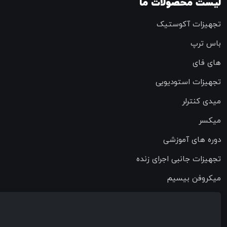
فعلی:
لیست محصولات ما
280,000 تومان
278,000 تومان.
بود.
تجهیزات آکوستیک
باس ترپ
های فای
تجهیزات استودیویی
میدی کنترلر
میکسر
دوره های آموزشی
تجهیزات جانبی اجرای زنده
میکروفن بیسیم