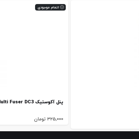
اتمام موجودی
پنل آکوستیک TM Group Multi Fuser DC3
325,000
تومان