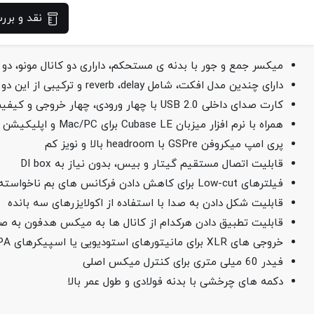
نقد و بر
میکسر جمع و جور با بدنه ی مستحکم، داراری دو کانال مونو، دو کا
دارای چندین مدل افکت، شامل reverb ،delay و ترکیبی از این دو
کارت صدای داخلی USB 2.0 با چهار ورودی، چهار خروجی و کیفیت صدای 24bit/96kHz
همراه با نرم افزار میزبان Cubase LE برای Mac/PC و اپلیکیشن Cubasis LE برای iOS
پری امپ میکروفن GSPre با headroom بالا و نویز کم
قابلیت اتصال مستقیم گیتار و بیس، بدون نیاز به DI box
فیلترهای Low-cut برای کاهش دادن فرکانس های بم ناخواسته
قابلیت شکل دادن به صدا با استفاده از اکولایزرهای سه بانده
قابلیت تطبیق دادن هرکدام از کانال ها به میکس هدفون به ص
خروجی های XLR برای مانیتورهای استودیویی یا اسپیکرهای PA
فیدر 60 میلی متری برای کنترل میکس اصلی
دکمه های چرخشی با بدنه فولادی و طول عمر بالا