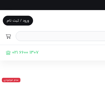
ورود / ثبت نام
021 6600 1307
عدم موجودی