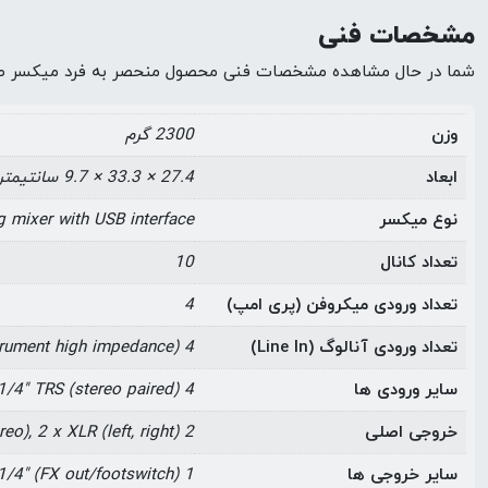
مشخصات فنی
شما در حال مشاهده مشخصات فنی محصول منحصر به فرد میکسر صدا آلن و هیت th ZEDi-10FX
وزن
2300 گرم
ابعاد
27.4 × 33.3 × 9.7 سانتیمتر
نوع میکسر
 mixer with USB interface
تعداد کانال
10
تعداد ورودی میکروفن (پری امپ)
4
تعداد ورودی آنالوگ (Line In)
4 x 1/4" TRS (2 x instrument high impedance)
سایر ورودی ها
4 x 1/4" TRS (stereo paired)
خروجی اصلی
2 x RCA (stereo), 2 x XLR (left, right)
سایر خروجی ها
1 x 1/4" (aux out), 1 x 1/4" (FX out/footswitch)