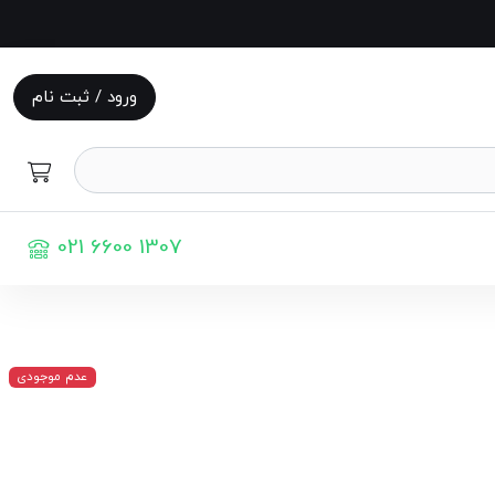
ورود / ثبت نام
021 6600 1307
عدم موجودی